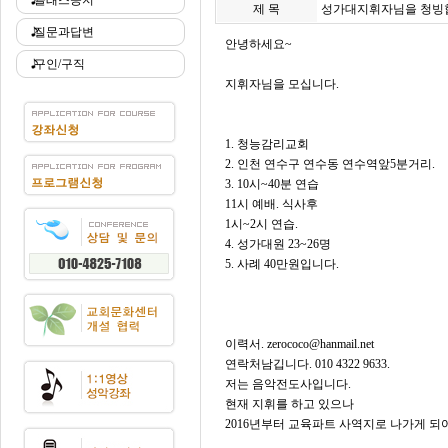
클래스공지
제 목
성가대지휘자님을 청빙
질문과답변
안녕하세요~
구인/구직
지휘자님을 모십니다.
1. 청능감리교회
2. 인천 연수구 연수동 연수역앞5분거리.
3. 10시~40분 연습
11시 예배. 식사후
1시~2시 연습.
4. 성가대원 23~26명
5. 사례 40만원입니다.
이력서. zerococo@hanmail.net
연락처남깁니다. 010 4322 9633.
저는 음악전도사입니다.
현재 지휘를 하고 있으나
2016년부터 교육파트 사역지로 나가게 되