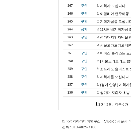
지휘자 모십니다.
267
구인
이탈리아 연주여행 
266
구인
지휘자님을 모십니다
265
구인
11시예배지휘자님 
264
공지
성가대지휘자님을 
263
구인
서울오라토리오 베
262
베이스 쏠리스트 
261
구인
[서울오라토리오 합
260
구인
소프라노 솔리스트 
259
구인
지휘자를 모십니다.
258
구인
(경기 안양 ) 지휘자
257
구인
성가대 지휘자 초빙 
256
구인
1
...
2
3
4
5
6
다음 6 개
한국성악아카데미연구소 Studio : 서울시 마
전화 : 010-4825-7108