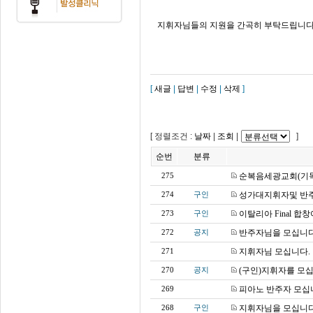
지휘자님들의 지원을 간곡히 부탁드립니다
[
새글
|
답변
|
수정
|
삭제
]
[ 정렬조건 :
날짜
|
조회
|
]
순번
분류
순복음세광교회(기독
275
성가대지휘자및 반
274
구인
이탈리아 Final 합창
273
구인
반주자님을 모십니다
272
공지
지휘자님 모십니다.
271
(구인)지휘자를 모십
270
공지
피아노 반주자 모십
269
지휘자님을 모십니다
268
구인