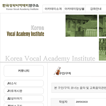
아카데미소개
아카데미앙상블
강좌안내
커뮤니티
구인/구직
새소식
본 구인/구직 코너는 음악 및 교회음악관련
자유게시판
발성이야기
작성자
zerococo