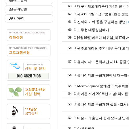
클래스공지
대구국제오페라축제 제4회 전국 
63
질문과답변
제 4회 라벨라성악콩쿨 (초등,중등
62
구인/구직
진짜와 가짜 꿀을 구별하는 방법
61
[
노무현 대통령님에게...
60
[6월16일]베르디 레퀴엠_제47회
59
원주오페라단 주역 배우 공개 오디
58
유나이티드 문화재단 제1회 콩쿨 안내
57
유나이티드 문화재단에서 재능있는
56
Mezzo-Soprano 문혜경의 독주회
55
하이든 서거 200주년 기념/ 하이든
54
유나이티드 문화재단 설립 · 컬쳐
53
마술피리 출연자 공개 오디션 안내
52
안녕하세요
51