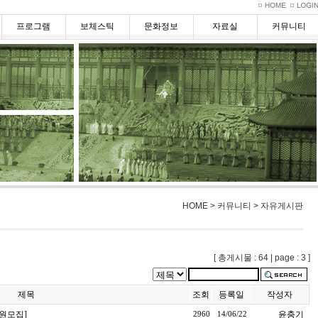
프로그램
보체스틱
문화정보
자료실
커뮤니티
HOME > 커뮤니티 > 자유게시판
[ 총게시물 : 64 | page : 3 ]
제목
조회
등록일
작성자
원모집]
윤충기
2960
14/06/22