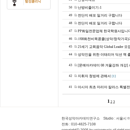
난방비줄이기-1
50
전단지 배포 일거리 구합니다
49
전단지 배포 일거리 구합니다
48
PP화일전문업체 한국학원사입니
47
///08화천비목콩쿨(성악/창작가곡)개
46
21세기 교회음악 Global Leader 
45
성악인을 위한 이태리어 딕션 책 출간
44
[문예아카데미 08 겨울강좌 개강]
43
지휘자 청빙에 관해서
42
[1]
아시아 최초 마리아 칼라스 특별전
41
1
2
3
한국성악아카데미연구소 Studio : 서울시 마
전화 : 010-4825-7108