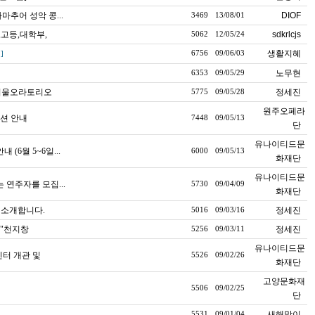
아마추어 성악 콩
...
DIOF
3469
13/08/01
,고등,대학부,
sdkrlcjs
5062
12/05/24
생활지혜
6756
09/06/03
1]
노무현
6353
09/05/29
 서울오라토리오
정세진
5775
09/05/28
원주오페라
션 안내
7448
09/05/13
단
유나이티드문
 (6월 5~6일
...
6000
09/05/13
화재단
유나이티드문
 연주자를 모집
...
5730
09/04/09
화재단
를 소개합니다.
정세진
5016
09/03/16
 "천지창
정세진
5256
09/03/11
유나이티드문
센터 개관 및
5526
09/02/26
화재단
고양문화재
5506
09/02/25
단
새해맞이
5531
09/01/04