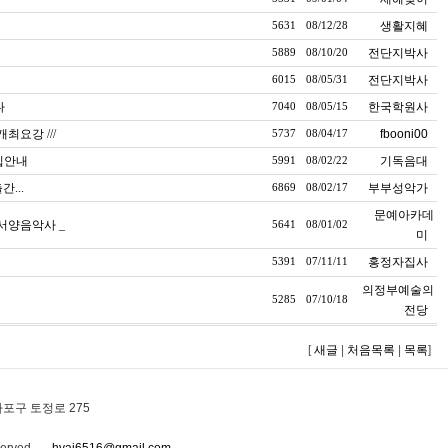
생활지혜
5631
08/12/28
전단지박사
5889
08/10/20
전단지박사
6015
08/05/31
다
한국학원사
7040
08/05/15
최요강 ///
fbooni00
5737
08/04/17
모집안내
기독음대
5991
08/02/22
...
부부성악가
6869
08/02/17
문예아카데
 서양음악사 _
5641
08/01/02
미
홍정자집사
5391
07/11/11
의정부예술의
5285
07/10/18
전당
[
새글
|
처음목록
|
목록
]
포구 토정로 275