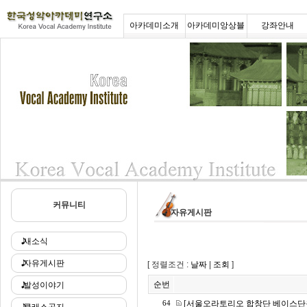
아카데미소개
아카데미앙상블
강좌안내
커뮤니티
자유게시판
새소식
자유게시판
[ 정렬조건 :
날짜
|
조회
]
순번
발성이야기
[서울오라토리오 합창단 베이스단
64